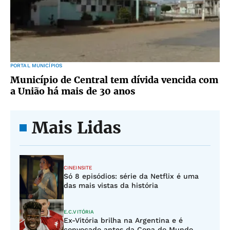
PORTAL MUNICÍPIOS
Município de Central tem dívida vencida com
a União há mais de 30 anos
Mais Lidas
CINEINSITE
Só 8 episódios: série da Netflix é uma
das mais vistas da história
E.C.VITÓRIA
Ex-Vitória brilha na Argentina e é
convocado antes da Copa do Mundo