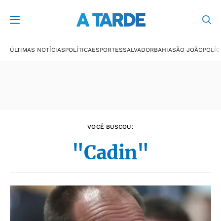
Últimas notícias
ÚLTIMAS NOTÍCIAS
POLÍTICA
ESPORTES
SALVADOR
BAHIA
SÃO JOÃO
POLÍC
VOCÊ BUSCOU:
"Cadin"