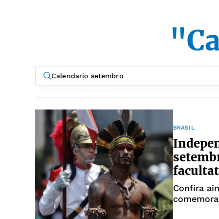
"Ca
BRASIL
Indepen
setembr
faculta
Confira ai
comemorat