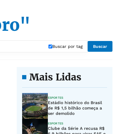
bro"
Buscar por tag
Buscar
Mais Lidas
ESPORTES
Estádio histórico do Brasil
de R$ 1,5 bilhão começa a
ser demolido
ESPORTES
Clube da Série A recusa R$
6,9 bilhões para virar SAF e