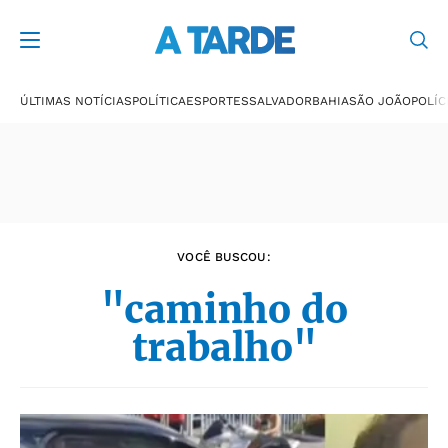
Últimas notícias
ÚLTIMAS NOTÍCIAS
POLÍTICA
ESPORTES
SALVADOR
BAHIA
SÃO JOÃO
POLÍC
VOCÊ BUSCOU:
"caminho do
trabalho"