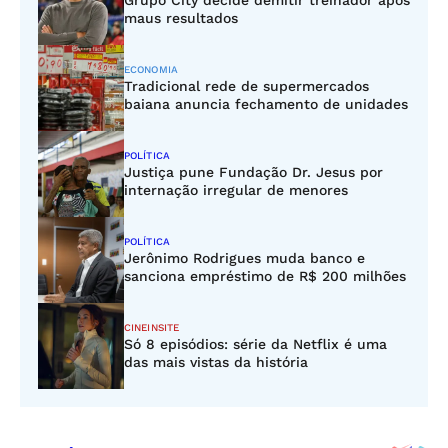
Grupo City decide demitir treinador após
maus resultados
ECONOMIA
Tradicional rede de supermercados
baiana anuncia fechamento de unidades
POLÍTICA
Justiça pune Fundação Dr. Jesus por
internação irregular de menores
POLÍTICA
Jerônimo Rodrigues muda banco e
sanciona empréstimo de R$ 200 milhões
CINEINSITE
Só 8 episódios: série da Netflix é uma
das mais vistas da história