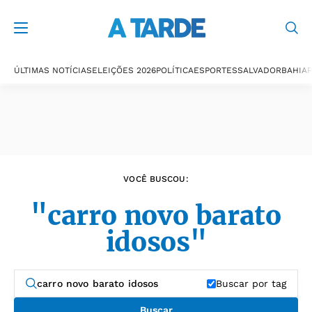
Últimas notícias
ÚLTIMAS NOTÍCIAS
ELEIÇÕES 2026
POLÍTICA
ESPORTES
SALVADOR
BAHIA
P
VOCÊ BUSCOU:
"carro novo barato
idosos"
Buscar por tag
Buscar