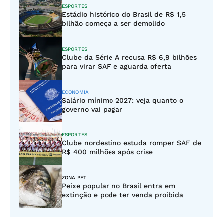
ESPORTES
Estádio histórico do Brasil de R$ 1,5
bilhão começa a ser demolido
ESPORTES
Clube da Série A recusa R$ 6,9 bilhões
para virar SAF e aguarda oferta
ECONOMIA
Salário mínimo 2027: veja quanto o
governo vai pagar
ESPORTES
Clube nordestino estuda romper SAF de
R$ 400 milhões após crise
ZONA PET
Peixe popular no Brasil entra em
extinção e pode ter venda proibida