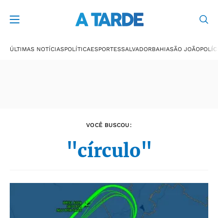
Últimas notícias
ÚLTIMAS NOTÍCIAS
POLÍTICA
ESPORTES
SALVADOR
BAHIA
SÃO JOÃO
POLÍC
VOCÊ BUSCOU:
"círculo"