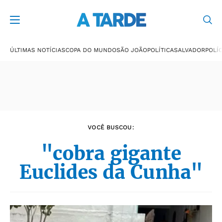
Últimas notícias
ÚLTIMAS NOTÍCIAS
COPA DO MUNDO
SÃO JOÃO
POLÍTICA
SALVADOR
POLÍC
VOCÊ BUSCOU:
"cobra gigante
Euclides da Cunha"