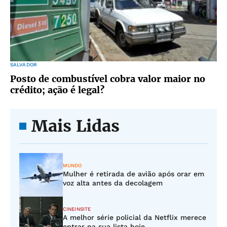
SALVADOR
Posto de combustível cobra valor maior no
crédito; ação é legal?
Mais Lidas
MUNDO
Mulher é retirada de avião após orar em
voz alta antes da decolagem
CINEINSITE
A melhor série policial da Netflix merece
entrar na sua lista hoje