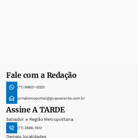
Fale com a Redação
(71) 99601-0020
jornalismoportal@grupoatarde.com.br
Assine
A TARDE
Salvador e Região Metropolitana
(71) 2886-1613
Demais localidades