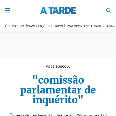
Últimas notícias
ÚLTIMAS NOTÍCIAS
ELEIÇÕES 2026
POLÍTICA
ESPORTES
SALVADOR
BAHIA
P
VOCÊ BUSCOU:
"comissão
parlamentar de
inquérito"
Buscar por tag