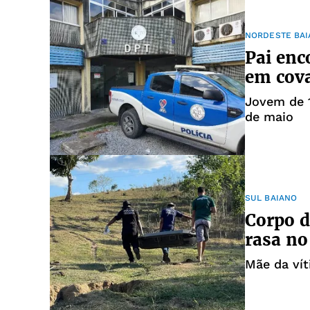
NORDESTE BA
Pai enc
em cova
Jovem de 
de maio
SUL BAIANO
Corpo d
rasa no
Mãe da vít