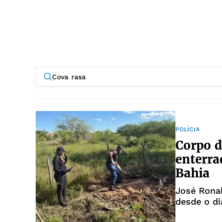
POLÍCIA
Corpo d
enterra
Bahia
José Ronal
desde o di