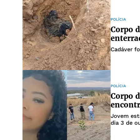
POLÍCIA
Corpo 
enterra
Cadáver f
POLÍCIA
Corpo d
encontr
Jovem est
dia 3 de o