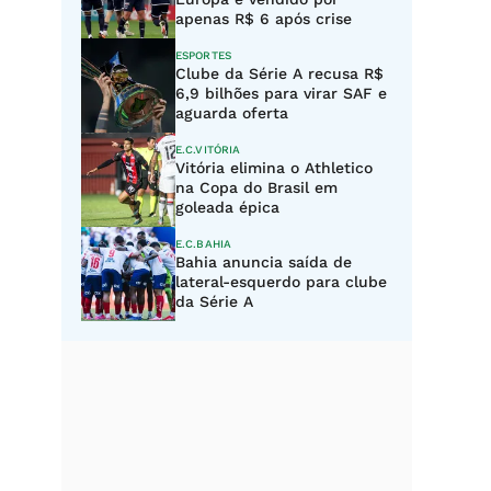
apenas R$ 6 após crise
ESPORTES
Clube da Série A recusa R$
6,9 bilhões para virar SAF e
aguarda oferta
E.C.VITÓRIA
Vitória elimina o Athletico
na Copa do Brasil em
goleada épica
E.C.BAHIA
Bahia anuncia saída de
lateral-esquerdo para clube
da Série A