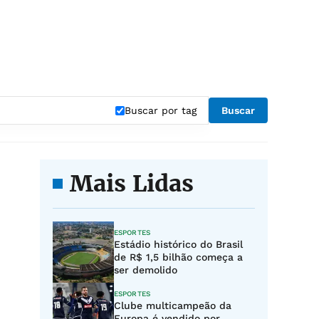
Buscar por tag
Buscar
Mais Lidas
ESPORTES
Estádio histórico do Brasil
de R$ 1,5 bilhão começa a
ser demolido
ESPORTES
Clube multicampeão da
Europa é vendido por