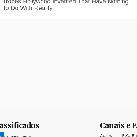
assificados
Canais e E
Autos
E.c. B