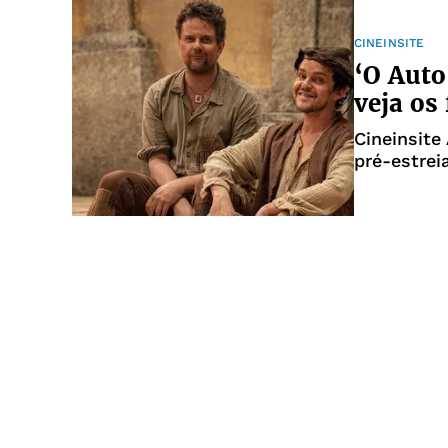
CINEINSITE
‘O Auto
veja os
Cineinsite
pré-estrei