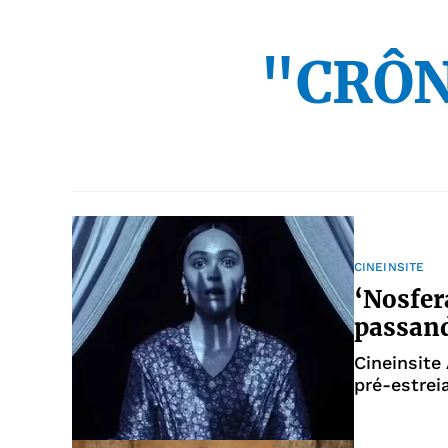
"CRÔN
CINEINSITE
‘Nosfer
passan
Cineinsite
pré-estrei