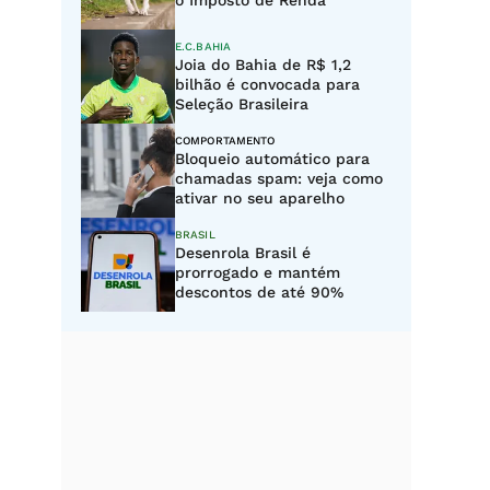
o Imposto de Renda
E.C.BAHIA
Joia do Bahia de R$ 1,2
bilhão é convocada para
Seleção Brasileira
COMPORTAMENTO
Bloqueio automático para
chamadas spam: veja como
ativar no seu aparelho
BRASIL
Desenrola Brasil é
prorrogado e mantém
descontos de até 90%