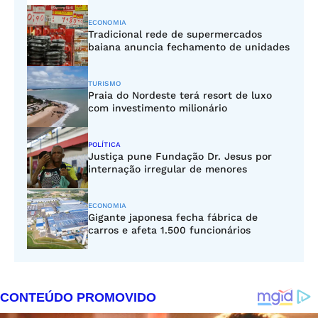
ECONOMIA
Tradicional rede de supermercados
baiana anuncia fechamento de unidades
TURISMO
Praia do Nordeste terá resort de luxo
com investimento milionário
POLÍTICA
Justiça pune Fundação Dr. Jesus por
internação irregular de menores
ECONOMIA
Gigante japonesa fecha fábrica de
carros e afeta 1.500 funcionários