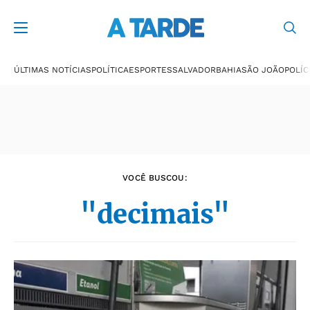
Últimas notícias
ÚLTIMAS NOTÍCIAS
POLÍTICA
ESPORTES
SALVADOR
BAHIA
SÃO JOÃO
POLÍC
VOCÊ BUSCOU:
"decimais"