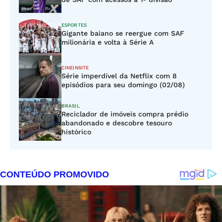
ESPORTES
Gigante baiano se reergue com SAF
milionária e volta à Série A
CINEINSITE
Série imperdível da Netflix com 8
episódios para seu domingo (02/08)
BRASIL
Reciclador de imóveis compra prédio
abandonado e descobre tesouro
histórico