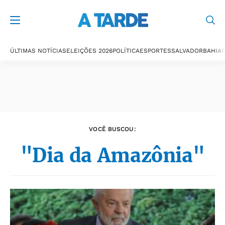
Últimas notícias
ÚLTIMAS NOTÍCIAS
ELEIÇÕES 2026
POLÍTICA
ESPORTES
SALVADOR
BAHIA
P
VOCÊ BUSCOU:
"Dia da Amazônia"