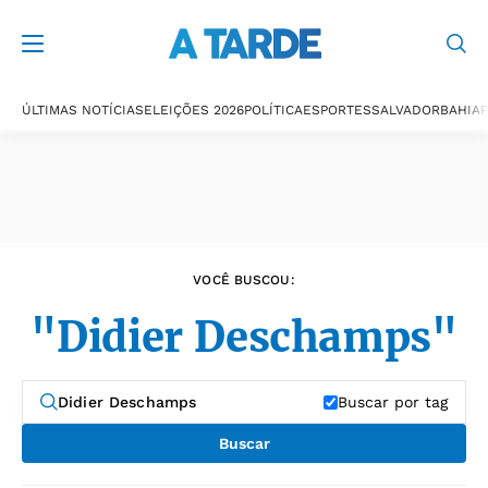
Últimas notícias
ÚLTIMAS NOTÍCIAS
ELEIÇÕES 2026
POLÍTICA
ESPORTES
SALVADOR
BAHIA
P
VOCÊ BUSCOU:
"Didier Deschamps"
Buscar por tag
Buscar