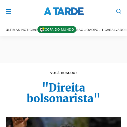
Últimas notícias
COPA DO MUNDO
ÚLTIMAS NOTÍCIAS
SÃO JOÃO
POLÍTICA
SALVADOR
VOCÊ BUSCOU:
"Direita
bolsonarista"