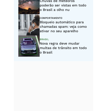
Chuvas de meteoros
poderão ser vistas em todo
o Brasil a olho nu
COMPORTAMENTO
Bloqueio automático para
chamadas spam: veja como
ativar no seu aparelho
BRASIL
Nova regra deve mudar
multas de trânsito em todo
o Brasil