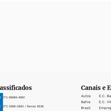
assificados
Canais e E
Autos
E.c. B
(71) 99965-8961
Bahia
E.c. Vi
(71) 2886-2683 / Ramal 8526
Brasil
Empre