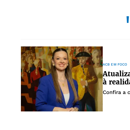
ACB EM FOCO
Atualiz
à reali
Confira a 