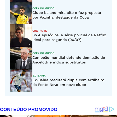
COPA DO MUNDO
Clube baiano mira alto e faz proposta
por Vozinha, destaque da Copa
CINEINSITE
Só 4 episódios: a série policial da Netflix
ideal para segunda (06/07)
COPA DO MUNDO
Campeão mundial defende demissão de
Ancelotti e indica substitutos
E.C.BAHIA
Ex-Bahia reeditará dupla com artilheiro
da Fonte Nova em novo clube