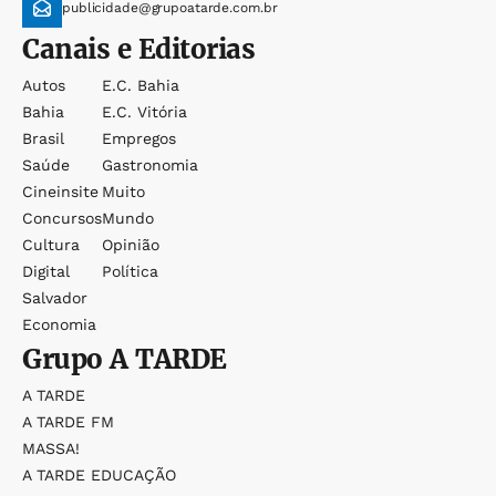
publicidade@grupoatarde.com.br
Canais e Editorias
Autos
E.c. Bahia
Bahia
E.c. Vitória
Brasil
Empregos
Saúde
Gastronomia
Cineinsite
Muito
Concursos
Mundo
Cultura
Opinião
Digital
Política
Salvador
Economia
Grupo
A TARDE
A TARDE
A TARDE FM
MASSA!
A TARDE EDUCAÇÃO