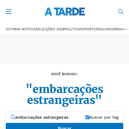
Últimas notícias
ÚLTIMAS NOTÍCIAS
ELEIÇÕES 2026
POLÍTICA
ESPORTES
SALVADOR
BAHIA
P
VOCÊ BUSCOU:
"embarcações
estrangeiras"
Buscar por tag
Buscar