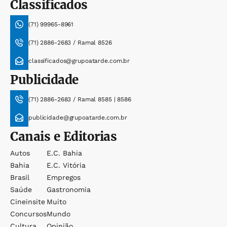
Classificados
(71) 99965-8961
(71) 2886-2683 / Ramal 8526
classificados@grupoatarde.com.br
Publicidade
(71) 2886-2683 / Ramal 8585 | 8586
publicidade@grupoatarde.com.br
Canais e Editorias
Autos
E.c. Bahia
Bahia
E.c. Vitória
Brasil
Empregos
Saúde
Gastronomia
Cineinsite
Muito
Concursos
Mundo
Cultura
Opinião