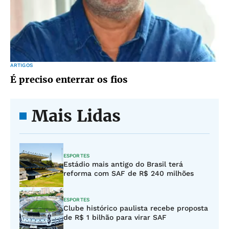
ARTIGOS
É preciso enterrar os fios
Mais Lidas
ESPORTES
Estádio mais antigo do Brasil terá
reforma com SAF de R$ 240 milhões
ESPORTES
Clube histórico paulista recebe proposta
de R$ 1 bilhão para virar SAF