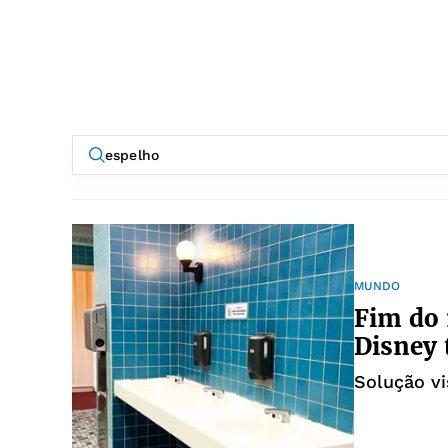
MUNDO
Fim do 
Disney 
Solução vi