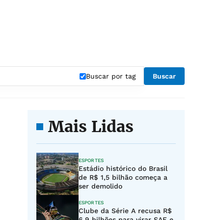
Buscar por tag
Buscar
Mais Lidas
ESPORTES
Estádio histórico do Brasil
de R$ 1,5 bilhão começa a
ser demolido
ESPORTES
Clube da Série A recusa R$
6,9 bilhões para virar SAF e