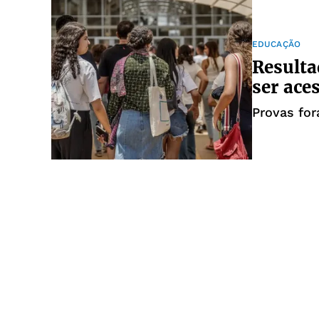
EDUCAÇÃO
Result
ser ace
Provas for