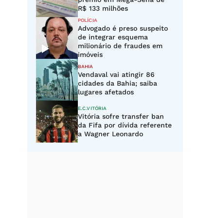
R$ 133 milhões
POLÍCIA
Advogado é preso suspeito
de integrar esquema
milionário de fraudes em
imóveis
BAHIA
Vendaval vai atingir 86
cidades da Bahia; saiba
lugares afetados
E.C.VITÓRIA
Vitória sofre transfer ban
da Fifa por dívida referente
a Wagner Leonardo