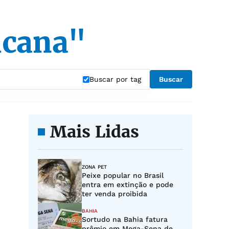
icana"
Buscar por tag
Buscar
Mais Lidas
ZONA PET
Peixe popular no Brasil
entra em extinção e pode
ter venda proibida
BAHIA
Sortudo na Bahia fatura
prêmio em Mega-Sena de