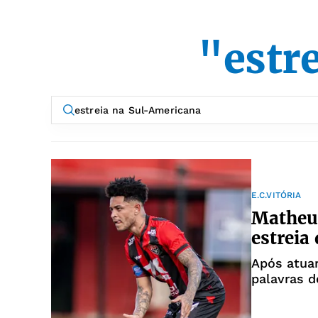
"estr
E.C.VITÓRIA
Matheuz
estreia
Após atuar
palavras d