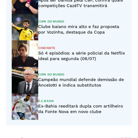
Após ser banida pela CBF, confira quais
competições CazéTV transmitirá
COPA DO MUNDO
Clube baiano mira alto e faz proposta
por Vozinha, destaque da Copa
CINEINSITE
Só 4 episódios: a série policial da Netflix
ideal para segunda (06/07)
COPA DO MUNDO
Campeão mundial defende demissão de
Ancelotti e indica substitutos
E.C.BAHIA
Ex-Bahia reeditará dupla com artilheiro
da Fonte Nova em novo clube