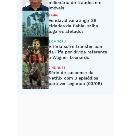
milionário de fraudes em
imóveis
BAHIA
Vendaval vai atingir 86
cidades da Bahia; saiba
lugares afetados
E.C.VITÓRIA
Vitória sofre transfer ban
da Fifa por dívida referente
a Wagner Leonardo
CINEINSITE
Série de suspense da
Netflix com 8 episódios
para ver segunda (03/08)