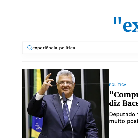
"ex
POLÍTICA
“Compro
diz Bac
Deputado 
muito posi
Deputado