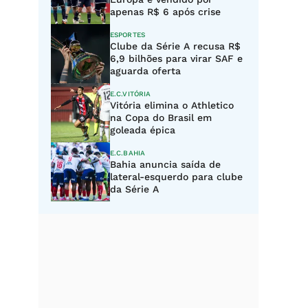
apenas R$ 6 após crise
ESPORTES
Clube da Série A recusa R$
6,9 bilhões para virar SAF e
aguarda oferta
E.C.VITÓRIA
Vitória elimina o Athletico
na Copa do Brasil em
goleada épica
E.C.BAHIA
Bahia anuncia saída de
lateral-esquerdo para clube
da Série A