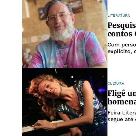
LITERATURA
Pesquis
contos
Com perso
explícito,
CULTURA
Fligê u
homena
Feira Lite
segue até