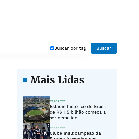
Buscar por tag
Buscar
Mais Lidas
ESPORTES
Estádio histórico do Brasil
de R$ 1,5 bilhão começa a
ser demolido
ESPORTES
Clube multicampeão da
Europa é vendido por