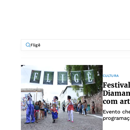
CULTURA
Festiva
Diamant
com art
Evento ch
programaçã