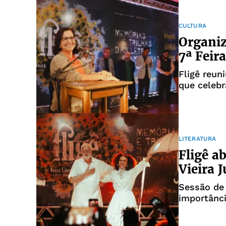
CULTURA
Organiz
7ª Feir
Fligê reun
que celebr
LITERATURA
Fligê a
Vieira 
Sessão de 
importânci
da Bahia