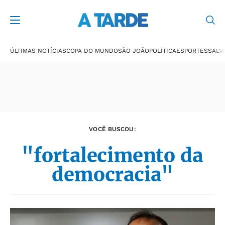
Últimas notícias
ÚLTIMAS NOTÍCIAS
COPA DO MUNDO
SÃO JOÃO
POLÍTICA
ESPORTES
SALV
VOCÊ BUSCOU:
"fortalecimento da
democracia"