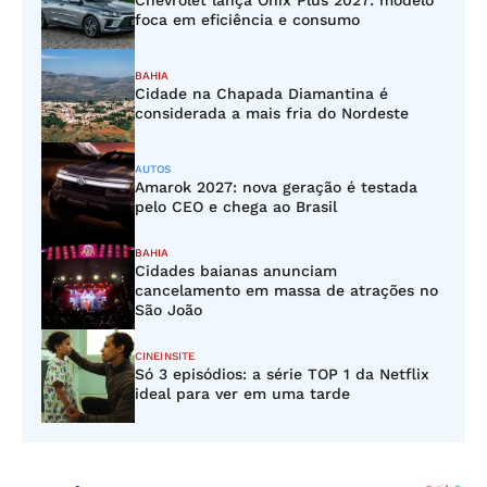
Chevrolet lança Onix Plus 2027: modelo
foca em eficiência e consumo
BAHIA
Cidade na Chapada Diamantina é
considerada a mais fria do Nordeste
AUTOS
Amarok 2027: nova geração é testada
pelo CEO e chega ao Brasil
BAHIA
Cidades baianas anunciam
cancelamento em massa de atrações no
São João
CINEINSITE
Só 3 episódios: a série TOP 1 da Netflix
ideal para ver em uma tarde