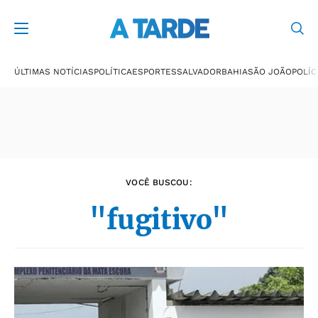
Últimas notícias
ÚLTIMAS NOTÍCIAS
POLÍTICA
ESPORTES
SALVADOR
BAHIA
SÃO JOÃO
POLÍC
VOCÊ BUSCOU:
"fugitivo"