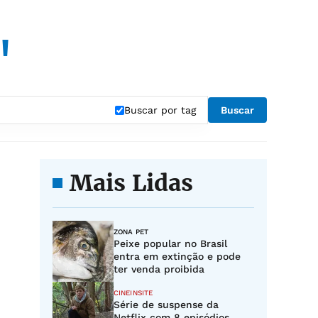
"
Buscar por tag
Buscar
Mais Lidas
ZONA PET
Peixe popular no Brasil
entra em extinção e pode
ter venda proibida
CINEINSITE
Série de suspense da
Netflix com 8 episódios