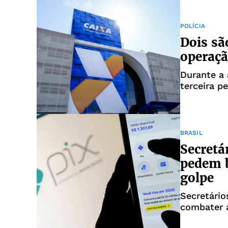
POLÍCIA
Dois sã
operaçã
Durante a
terceira p
foi liberad
BRASIL
Secretá
pedem b
golpe
Secretári
combater 