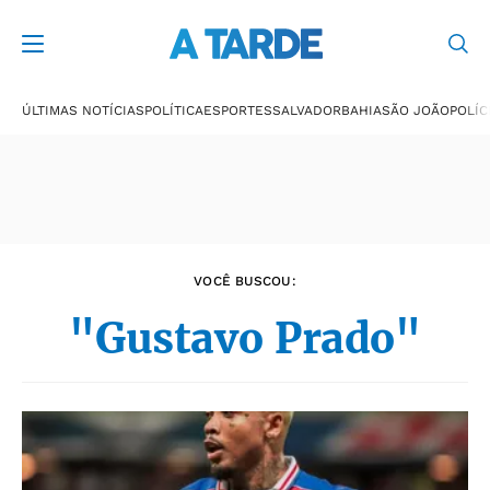
Últimas notícias
ÚLTIMAS NOTÍCIAS
POLÍTICA
ESPORTES
SALVADOR
BAHIA
SÃO JOÃO
POLÍC
VOCÊ BUSCOU:
"Gustavo Prado"