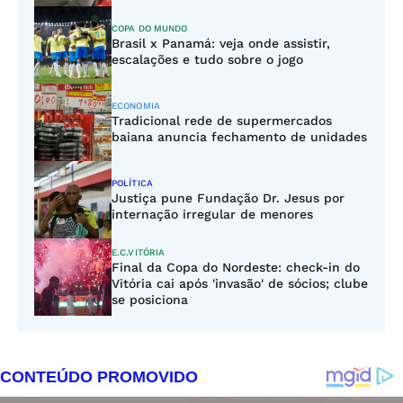
COPA DO MUNDO
Brasil x Panamá: veja onde assistir,
escalações e tudo sobre o jogo
ECONOMIA
Tradicional rede de supermercados
baiana anuncia fechamento de unidades
POLÍTICA
Justiça pune Fundação Dr. Jesus por
internação irregular de menores
E.C.VITÓRIA
Final da Copa do Nordeste: check-in do
Vitória cai após 'invasão' de sócios; clube
se posiciona