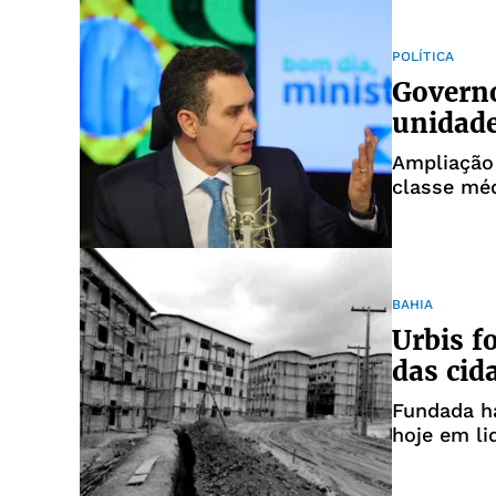
POLÍTICA
Governo
unidade
Ampliação 
classe méd
de imóveis
BAHIA
Urbis f
das cid
Fundada h
hoje em li
habitaçõe