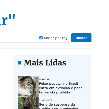
ar"
Buscar por tag
Buscar
Mais Lidas
ZONA PET
Peixe popular no Brasil
entra em extinção e pode
ter venda proibida
CINEINSITE
Série de suspense da
Netflix com 8 episódios