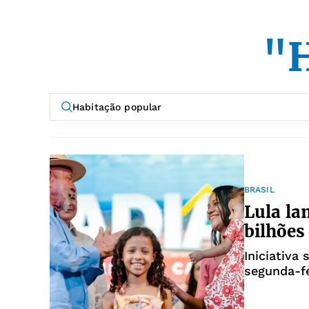
"H
BRASIL
Lula la
bilhões
Iniciativa
segunda-fe