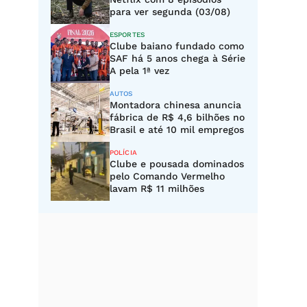
para ver segunda (03/08)
ESPORTES
Clube baiano fundado como
SAF há 5 anos chega à Série
A pela 1ª vez
AUTOS
Montadora chinesa anuncia
fábrica de R$ 4,6 bilhões no
Brasil e até 10 mil empregos
POLÍCIA
Clube e pousada dominados
pelo Comando Vermelho
lavam R$ 11 milhões