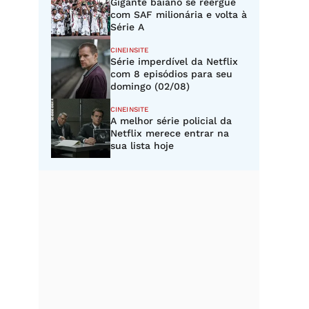
Gigante baiano se reergue
com SAF milionária e volta à
Série A
CINEINSITE
Série imperdível da Netflix
com 8 episódios para seu
domingo (02/08)
CINEINSITE
A melhor série policial da
Netflix merece entrar na
sua lista hoje