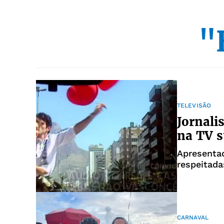
"
TELEVISÃO
Jornali
na TV s
Apresenta
respeitada
CARNAVAL