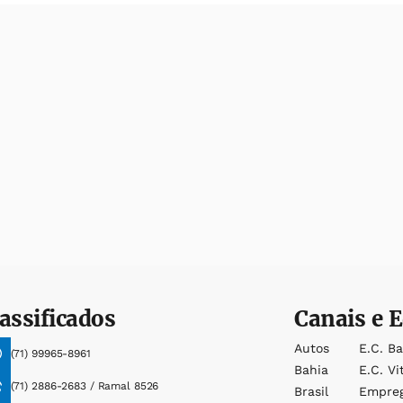
assificados
Canais e E
Autos
E.c. B
(71) 99965-8961
Bahia
E.c. Vi
(71) 2886-2683 / Ramal 8526
Brasil
Empre