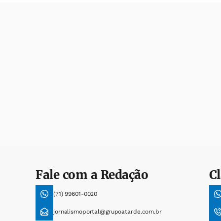
Fale com a Redação
Cl
(71) 99601-0020
jornalismoportal@grupoatarde.com.br