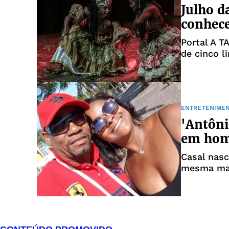
Julho d
conhece
Portal A T
de cinco l
ENTRETENIME
'Antôn
em hom
Casal nasc
mesma mat