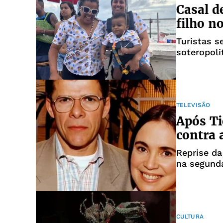
Casal d
filho n
Turistas s
soteropoli
TELEVISÃO
Após Ti
contra 
Reprise da
na segunda-
CULTURA