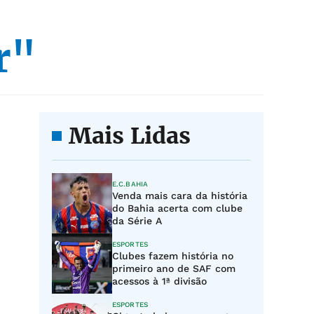
r"
Mais Lidas
E.C.BAHIA
Venda mais cara da história
do Bahia acerta com clube
da Série A
ESPORTES
Clubes fazem história no
primeiro ano de SAF com
acessos à 1ª divisão
ESPORTES