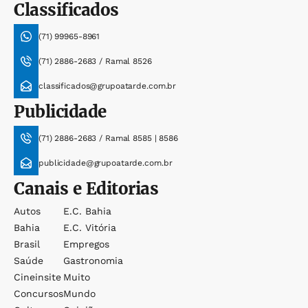
Classificados
(71) 99965-8961
(71) 2886-2683 / Ramal 8526
classificados@grupoatarde.com.br
Publicidade
(71) 2886-2683 / Ramal 8585 | 8586
publicidade@grupoatarde.com.br
Canais e Editorias
Autos
E.c. Bahia
Bahia
E.c. Vitória
Brasil
Empregos
Saúde
Gastronomia
Cineinsite
Muito
Concursos
Mundo