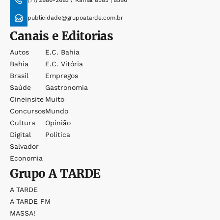
(71) 2886-2683 / Ramal 8585 | 8586
publicidade@grupoatarde.com.br
Canais e Editorias
Autos
E.c. Bahia
Bahia
E.c. Vitória
Brasil
Empregos
Saúde
Gastronomia
Cineinsite
Muito
Concursos
Mundo
Cultura
Opinião
Digital
Política
Salvador
Economia
Grupo
A TARDE
A TARDE
A TARDE FM
MASSA!