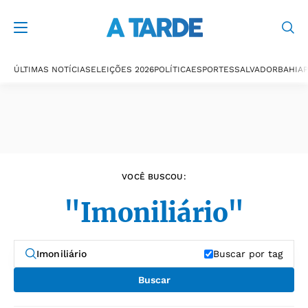
Últimas notícias
ÚLTIMAS NOTÍCIAS
ELEIÇÕES 2026
POLÍTICA
ESPORTES
SALVADOR
BAHIA
P
VOCÊ BUSCOU:
"Imoniliário"
Buscar por tag
Buscar