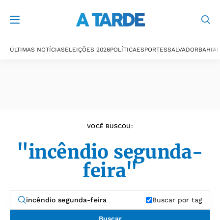
Últimas notícias
ÚLTIMAS NOTÍCIAS
ELEIÇÕES 2026
POLÍTICA
ESPORTES
SALVADOR
BAHIA
P
VOCÊ BUSCOU:
"incêndio segunda-
feira"
Buscar por tag
Buscar