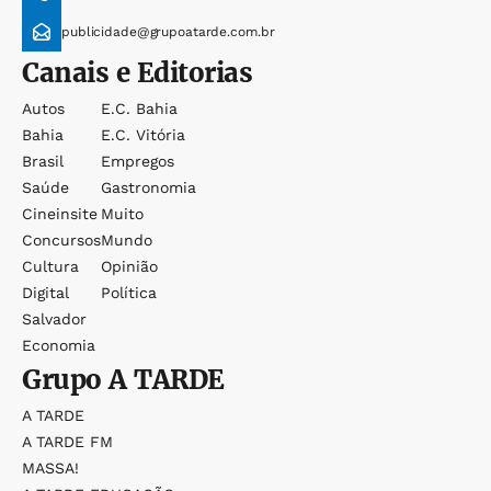
publicidade@grupoatarde.com.br
Canais e Editorias
Autos
E.c. Bahia
Bahia
E.c. Vitória
Brasil
Empregos
Saúde
Gastronomia
Cineinsite
Muito
Concursos
Mundo
Cultura
Opinião
Digital
Política
Salvador
Economia
Grupo
A TARDE
A TARDE
A TARDE FM
MASSA!