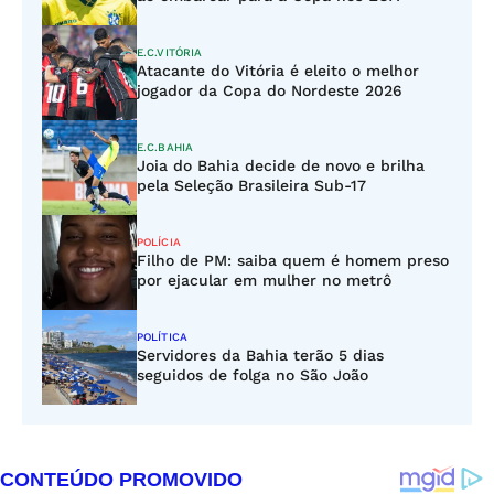
E.C.VITÓRIA
Atacante do Vitória é eleito o melhor
jogador da Copa do Nordeste 2026
E.C.BAHIA
Joia do Bahia decide de novo e brilha
pela Seleção Brasileira Sub-17
POLÍCIA
Filho de PM: saiba quem é homem preso
por ejacular em mulher no metrô
POLÍTICA
Servidores da Bahia terão 5 dias
seguidos de folga no São João