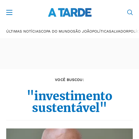
Últimas notícias
ÚLTIMAS NOTÍCIAS
COPA DO MUNDO
SÃO JOÃO
POLÍTICA
SALVADOR
POLÍC
VOCÊ BUSCOU:
"investimento
sustentável"