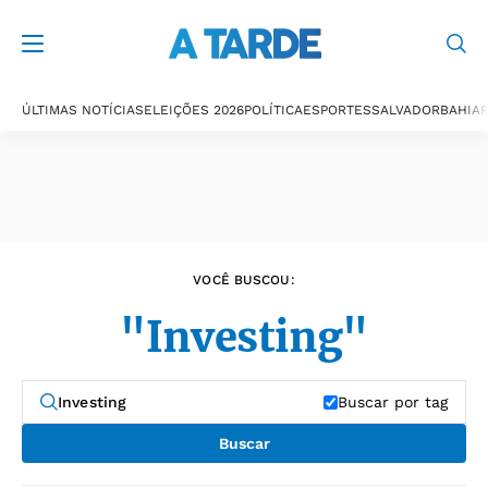
Últimas notícias
ÚLTIMAS NOTÍCIAS
ELEIÇÕES 2026
POLÍTICA
ESPORTES
SALVADOR
BAHIA
P
VOCÊ BUSCOU:
"Investing"
Buscar por tag
Buscar