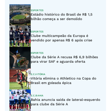
ESPORTES
Estádio histórico do Brasil de R$ 1,5
bilhão começa a ser demolido
ESPORTES
Clube multicampeão da Europa é
vendido por apenas R$ 6 após crise
ESPORTES
Clube da Série A recusa R$ 6,9 bilhões
para virar SAF e aguarda oferta
E.C.VITÓRIA
Vitória elimina o Athletico na Copa do
Brasil em goleada épica
E.C.BAHIA
Bahia anuncia saída de lateral-esquerdo
para clube da Série A