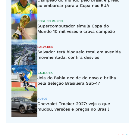
Campeão do mundo pelo Brasil é preso
ao embarcar para a Copa nos EUA
COPA DO MUNDO
Supercomputador simula Copa do
Mundo 10 mil vezes e crava campeão
SALVADOR
Salvador terá bloqueio total em avenida
movimentada; confira desvios
E.C.BAHIA
Joia do Bahia decide de novo e brilha
pela Seleção Brasileira Sub-17
AUTOS
Chevrolet Tracker 2027: veja o que
mudou, versões e preços no Brasil