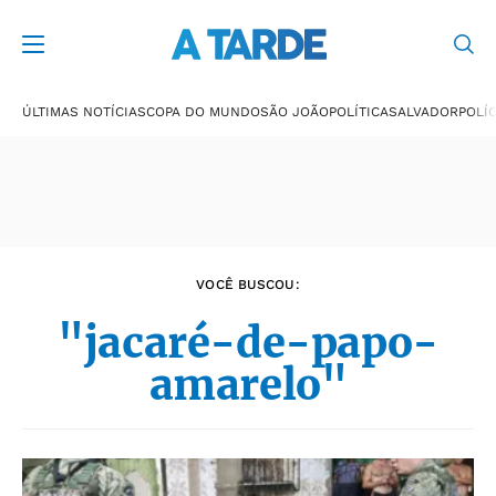
Últimas notícias
ÚLTIMAS NOTÍCIAS
COPA DO MUNDO
SÃO JOÃO
POLÍTICA
SALVADOR
POLÍC
VOCÊ BUSCOU:
"jacaré-de-papo-
amarelo"