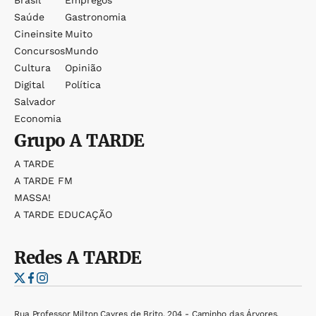
Brasil
Empregos
Saúde
Gastronomia
Cineinsite
Muito
Concursos
Mundo
Cultura
Opinião
Digital
Política
Salvador
Economia
Grupo
A TARDE
A TARDE
A TARDE FM
MASSA!
A TARDE EDUCAÇÃO
Redes
A TARDE
Rua Professor Milton Cayres de Brito, 204 - Caminho das Árvores,