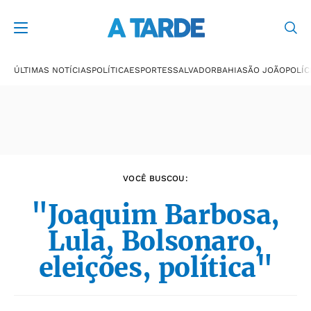
Últimas notícias
ÚLTIMAS NOTÍCIAS
POLÍTICA
ESPORTES
SALVADOR
BAHIA
SÃO JOÃO
POLÍC
VOCÊ BUSCOU:
"Joaquim Barbosa,
Lula, Bolsonaro,
eleições, política"