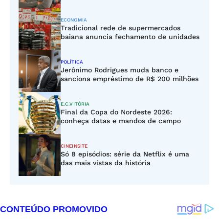
ECONOMIA
Tradicional rede de supermercados
baiana anuncia fechamento de unidades
POLÍTICA
Jerônimo Rodrigues muda banco e
sanciona empréstimo de R$ 200 milhões
E.C.VITÓRIA
Final da Copa do Nordeste 2026:
conheça datas e mandos de campo
CINEINSITE
Só 8 episódios: série da Netflix é uma
das mais vistas da história