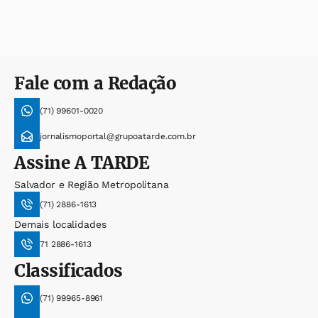
Fale com a Redação
(71) 99601-0020
jornalismoportal@grupoatarde.com.br
Assine
A TARDE
Salvador e Região Metropolitana
(71) 2886-1613
Demais localidades
71 2886-1613
Classificados
(71) 99965-8961