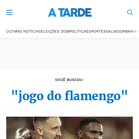
Últimas notícias
ÚLTIMAS NOTÍCIAS
ELEIÇÕES 2026
POLÍTICA
ESPORTES
SALVADOR
BAHIA
P
VOCÊ BUSCOU:
"jogo do flamengo"