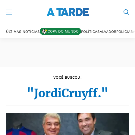
Últimas notícias
COPA DO MUNDO
ÚLTIMAS NOTÍCIAS
POLÍTICA
SALVADOR
POLÍCIA
BA
VOCÊ BUSCOU:
"JordiCruyff."