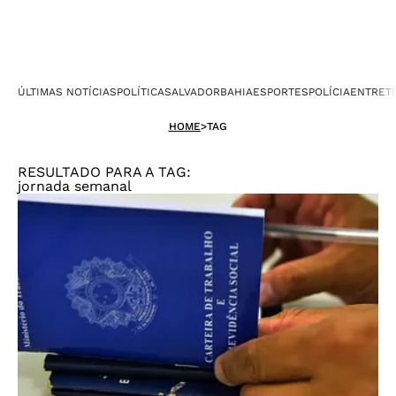
ÚLTIMAS NOTÍCIAS
POLÍTICA
SALVADOR
BAHIA
ESPORTES
POLÍCIA
ENTRET
HOME
>
TAG
RESULTADO PARA A TAG:
jornada semanal