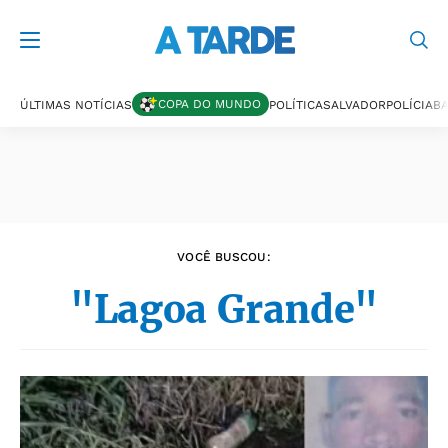
Últimas notícias
COPA DO MUNDO
ÚLTIMAS NOTÍCIAS
POLÍTICA
SALVADOR
POLÍCIA
BA
VOCÊ BUSCOU:
"Lagoa Grande"