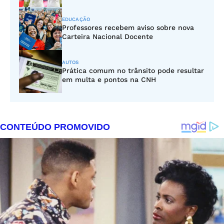
EDUCAÇÃO
Professores recebem aviso sobre nova
Carteira Nacional Docente
AUTOS
Prática comum no trânsito pode resultar
em multa e pontos na CNH