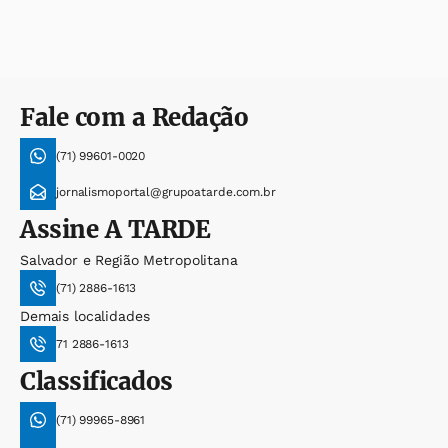
Fale com a Redação
(71) 99601-0020
jornalismoportal@grupoatarde.com.br
Assine
A TARDE
Salvador e Região Metropolitana
(71) 2886-1613
Demais localidades
71 2886-1613
Classificados
(71) 99965-8961