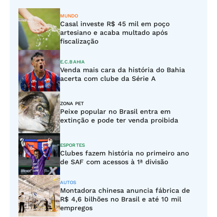
MUNDO
Casal investe R$ 45 mil em poço
artesiano e acaba multado após
fiscalização
E.C.BAHIA
Venda mais cara da história do Bahia
acerta com clube da Série A
ZONA PET
Peixe popular no Brasil entra em
extinção e pode ter venda proibida
ESPORTES
Clubes fazem história no primeiro ano
de SAF com acessos à 1ª divisão
AUTOS
Montadora chinesa anuncia fábrica de
R$ 4,6 bilhões no Brasil e até 10 mil
empregos