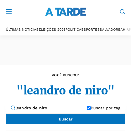
Últimas notícias
ÚLTIMAS NOTÍCIAS
ELEIÇÕES 2026
POLÍTICA
ESPORTES
SALVADOR
BAHIA
P
VOCÊ BUSCOU:
"leandro de niro"
Buscar por tag
Buscar