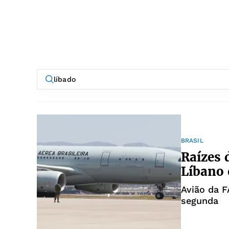
BRASIL
Raízes 
Líbano 
Avião da F
segunda