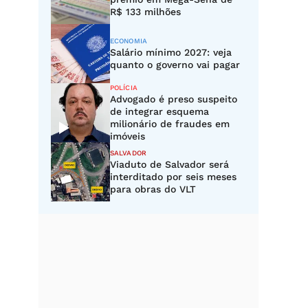
R$ 133 milhões
ECONOMIA
Salário mínimo 2027: veja
quanto o governo vai pagar
POLÍCIA
Advogado é preso suspeito
de integrar esquema
milionário de fraudes em
imóveis
SALVADOR
Viaduto de Salvador será
interditado por seis meses
para obras do VLT