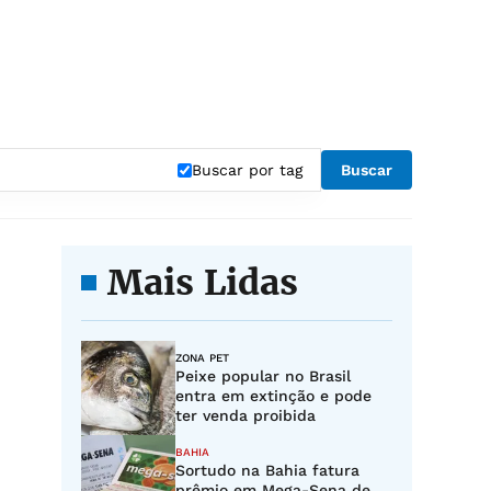
Buscar por tag
Buscar
Mais Lidas
ZONA PET
Peixe popular no Brasil
entra em extinção e pode
ter venda proibida
BAHIA
Sortudo na Bahia fatura
prêmio em Mega-Sena de