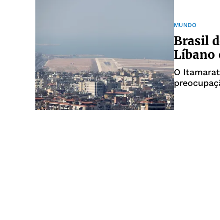
MUNDO
Brasil 
Líbano 
O Itamara
preocupaçã