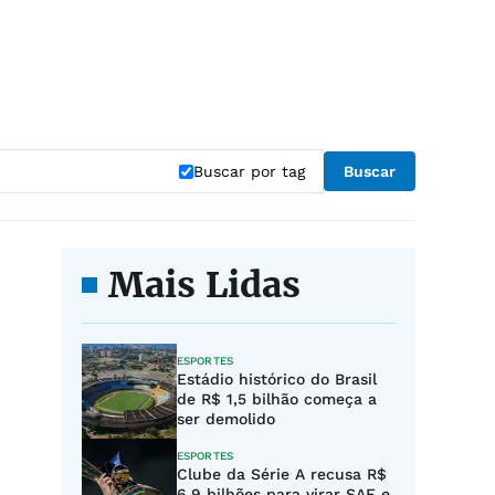
Buscar por tag
Buscar
Mais Lidas
ESPORTES
Estádio histórico do Brasil
de R$ 1,5 bilhão começa a
ser demolido
ESPORTES
Clube da Série A recusa R$
6,9 bilhões para virar SAF e