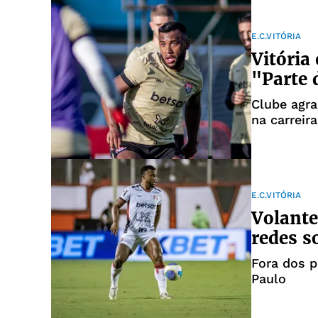
E.C.VITÓRIA
Vitória
"Parte 
Clube agra
na carreir
E.C.VITÓRIA
Volante
redes s
Fora dos p
Paulo