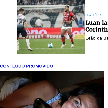
EC.VITÓRIA
Luan la
Corinth
Leão da Ba