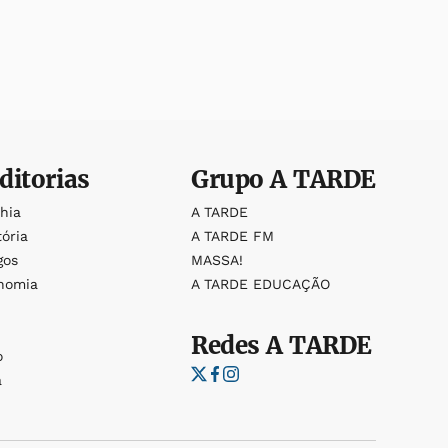
ditorias
Grupo
A TARDE
ahia
A TARDE
tória
A TARDE FM
gos
MASSA!
nomia
A TARDE EDUCAÇÃO
Redes
A TARDE
o
a