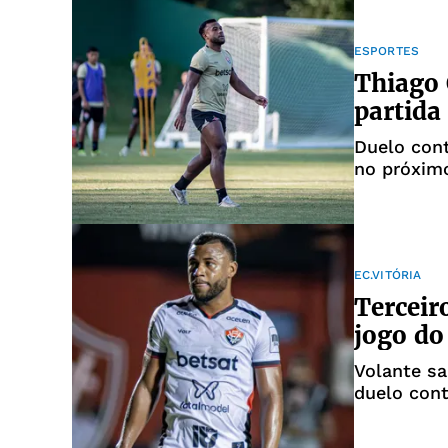
ESPORTES
Thiago 
partida
Duelo con
no próxim
EC.VITÓRIA
Terceir
jogo do
Volante s
duelo cont