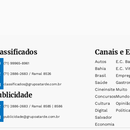
assificados
Canais e E
Autos
E.c. B
(71) 99965-8961
Bahia
E.c. Vi
(71) 2886-2683 / Ramal 8526
Brasil
Empre
Saúde
Gastro
classificados@grupoatarde.com.br
Cineinsite
Muito
ublicidade
Concursos
Mundo
Cultura
Opiniã
(71) 2886-2683 / Ramal 8585 | 8586
Digital
Polític
publicidade@grupoatarde.com.br
Salvador
Economia