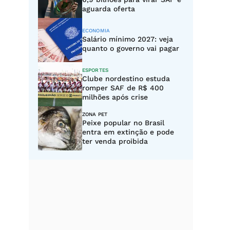
aguarda oferta
ECONOMIA
Salário mínimo 2027: veja
quanto o governo vai pagar
ESPORTES
Clube nordestino estuda
romper SAF de R$ 400
milhões após crise
ZONA PET
Peixe popular no Brasil
entra em extinção e pode
ter venda proibida