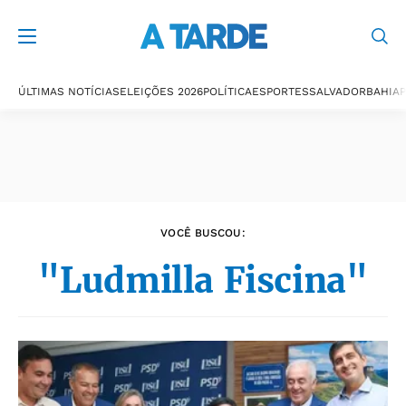
Últimas notícias
ÚLTIMAS NOTÍCIAS
ELEIÇÕES 2026
POLÍTICA
ESPORTES
SALVADOR
BAHIA
P
VOCÊ BUSCOU:
"Ludmilla Fiscina"