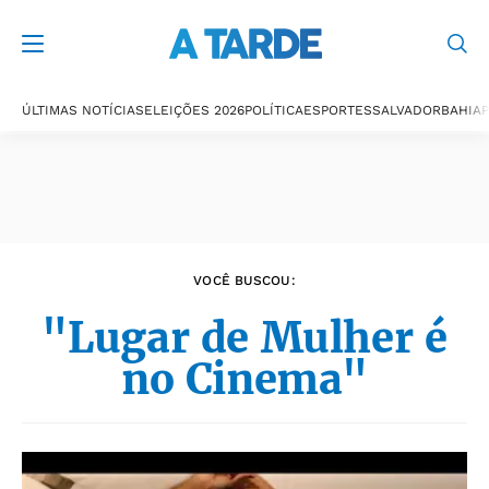
Últimas notícias
ÚLTIMAS NOTÍCIAS
ELEIÇÕES 2026
POLÍTICA
ESPORTES
SALVADOR
BAHIA
P
VOCÊ BUSCOU:
"Lugar de Mulher é
no Cinema"