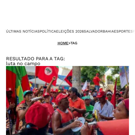
ÚLTIMAS NOTÍCIAS
POLÍTICA
ELEIÇÕES 2026
SALVADOR
BAHIA
ESPORTES
P
HOME
>
TAG
RESULTADO PARA A TAG:
luta no campo