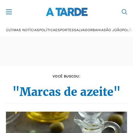
Últimas notícias
ÚLTIMAS NOTÍCIAS
POLÍTICA
ESPORTES
SALVADOR
BAHIA
SÃO JOÃO
POLÍC
VOCÊ BUSCOU:
"Marcas de azeite"