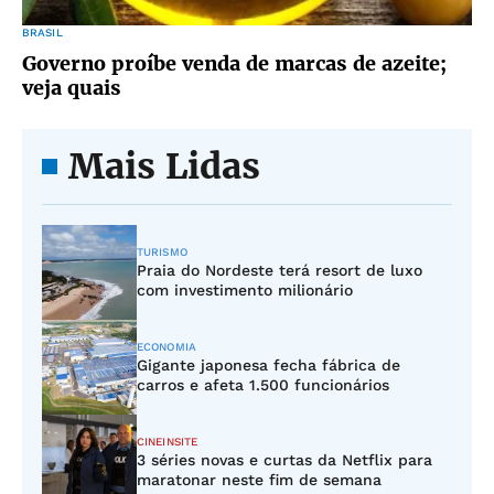
BRASIL
Governo proíbe venda de marcas de azeite;
veja quais
Mais Lidas
TURISMO
Praia do Nordeste terá resort de luxo
com investimento milionário
ECONOMIA
Gigante japonesa fecha fábrica de
carros e afeta 1.500 funcionários
CINEINSITE
3 séries novas e curtas da Netflix para
maratonar neste fim de semana