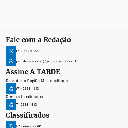
Fale com a Redação
(71) 99601-0020
jornalismoportal@grupoatarde.com.br
Assine
A TARDE
Salvador e Região Metropolitana
(71) 2886-1613
Demais localidades
71 2886-1613
Classificados
(71) 99965-8961