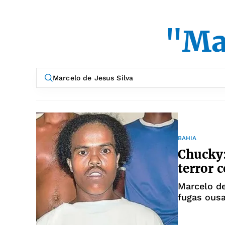
"Mar
BAHIA
Chucky:
terror 
Marcelo de
fugas ousa