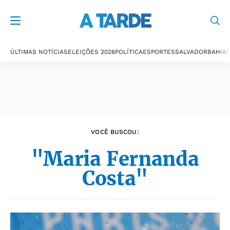
Últimas notícias
ÚLTIMAS NOTÍCIAS
ELEIÇÕES 2026
POLÍTICA
ESPORTES
SALVADOR
BAHIA
P
VOCÊ BUSCOU:
"Maria Fernanda
Costa"